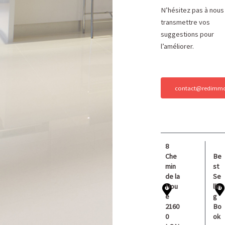
N’hésitez pas à nous
transmettre vos
suggestions pour
l’améliorer.
contact@redimmo
8
Che
Be
min
st
de la
Se
Nou
llin
e
g
2160
Bo
0
ok