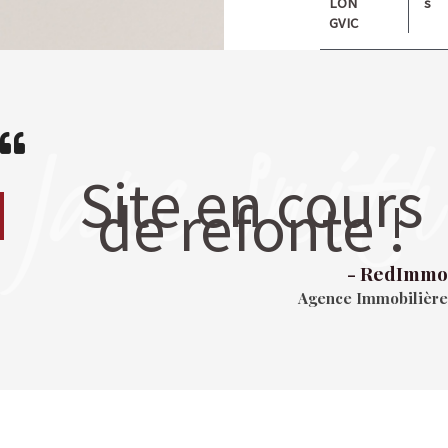
LON
s
GVIC
Site en cours
de refonte !
- RedImmo
Agence Immobilière